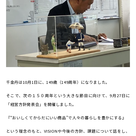
千金丹は
10
月
1
日に、
149
歳（
149
周年）になりました。
そこで、次の１５０周年という大きな節目に向けて、
9
月
27
日に
「経営方針発表会」を開催しました。
『“おいしくてからだにいい商品”で人々の暮らしを豊かにする』
という理念のもと、VISIONや今後の方針、課題について話をし、