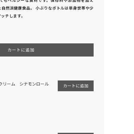
てもヘルシーな食材です。保存料や添加物を加え
た自然派健康食品。 小ぶりなボトルは単身世帯や少
マッチします。
l
カートに追加
o
a
d
i
n
g
.
.
.