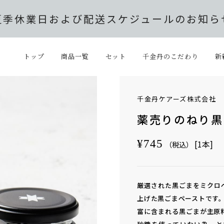
夏季休業日および配送スケジュールのお知ら
トップ
商品一覧
セット
千金丹のこだわり
新
千金丹ケアーズ株式会社
薬売りのねり黒
Sale
Regular
¥745
[1本]
（税込）
price
price
厳選された黒ごまをミクロ
上げた黒ごまペーストです
富に含まれる黒ごまが主原